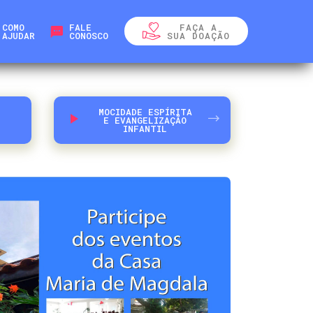
COMO
FALE
FAÇA A
AJUDAR
CONOSCO
SUA DOAÇÃO
MOCIDADE ESPÍRITA
E EVANGELIZAÇÃO
INFANTIL