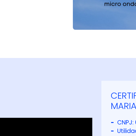
CERTI
MARI
-
CNPJ: 
-
Utilida