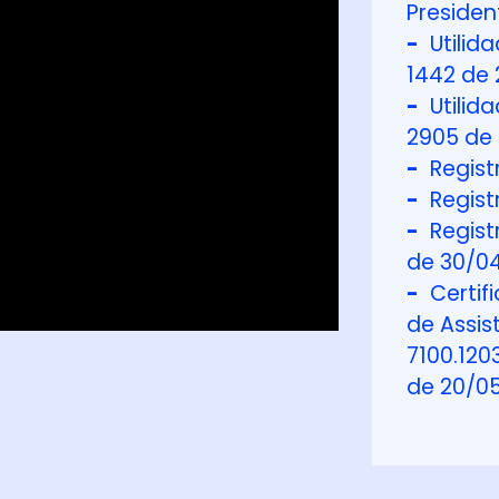
Presiden
-
Utilida
1442 de 
-
Utilida
2905 de 
-
Regist
-
Regist
-
Regist
de 30/0
-
Certifi
de Assis
7100.120
de 20/05